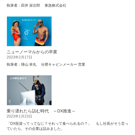
執筆者：田井 栄次郎 東急株式会社
ニューノーマルからの卒業
2023年2月17日
執筆者：帰山 幸丸 分煙キャビンメーカー 営業
乗り遅れたら詰む時代 ～DX推進～
2023年1月23日
「DX投資ってってなに？それって食べられるの？」 もし社長がそう言っ
ていたら、その企業は詰みました。