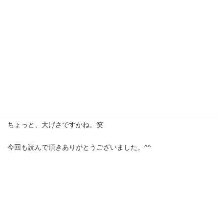
どこにも答えが書いていない事について決定を下す
判断力
も必要
で、
当然ながら、その判断はアンケート協力者への説明責任も発生し
ます。
答えが書いてあるものではなく。 答えを探し始めるもの。
責任を回避できるものではなく。 責任を負うもの。
ちょっと、大げさですかね。笑
今回も読んで頂きありがとうございました。^^