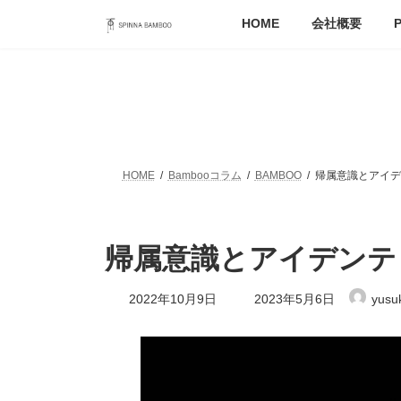
コ
ナ
HOME
会社概要
P
ン
ビ
テ
ゲ
ン
ー
ツ
シ
へ
ョ
ス
ン
キ
に
ッ
移
HOME
Bambooコラム
BAMBOO
帰属意識とアイデ
プ
動
帰属意識とアイデンテ
最
2022年10月9日
2023年5月6日
yusu
終
更
新
日
時
: